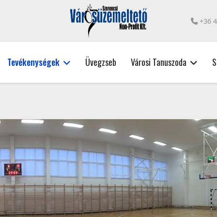
+36 
Tevékenységek
Üvegzseb
Városi Tanuszoda
S