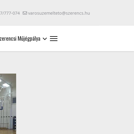
47/777-074
varosuzemelteto@szerencs.hu
zerencsi Műjégpálya